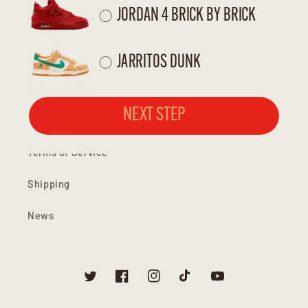
jordan 4 b4b
JORDAN 4 BRICK BY BRICK
POLICIES
Contact Us
jarritos dunk
JARRITOS DUNK
Privacy Policy
NEXT STEP
Refund Policy
Terms of Service
Shipping
News
Twitter
Facebook
Instagram
TikTok
YouTube